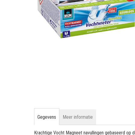
gallerij
Ga
naar
het
begin
van
de
afbeeldingen-
gallerij
Gegevens
Meer informatie
Krachtige Vocht Magneet navullingen gebaseerd op 