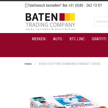
Ga
Telefonisch bestellen? Bel
+31 (0)40 - 262 13 07
naar
de
inhoud
MERKEN
AUTO
BTC LINE
GRAFFITI
Home
BISON VOCHTVRETER AMBIANCE MAGNEET 3X450G
Ga
naar
het
einde
van
de
afbeeldingen-