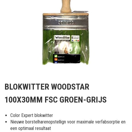
Ga
naar
BLOKWITTER WOODSTAR
het
begin
100X30MM FSC GROEN-GRIJS
van
de
afbeeldingen-
Color Expert blokwitter
gallerij
Nieuwe borstelharenopstellign voor maximale verfabsorptie en
een optimaal resultaat