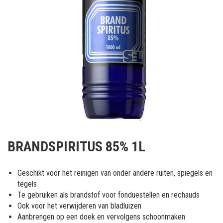
Ga
naar
BRANDSPIRITUS 85% 1L
het
begin
van
Geschikt voor het reinigen van onder andere ruiten, spiegels en
de
tegels
afbeeldingen-
Te gebruiken als brandstof voor fonduestellen en rechauds
gallerij
Ook voor het verwijderen van bladluizen
Aanbrengen op een doek en vervolgens schoonmaken