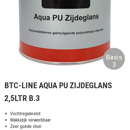
Ga
naar
BTC-LINE AQUA PU ZIJDEGLANS
het
begin
2,5LTR B.3
van
de
afbeeldingen-
Vochtregulerend
gallerij
Makkelijk verwerkbaar
Zeer goede vloei