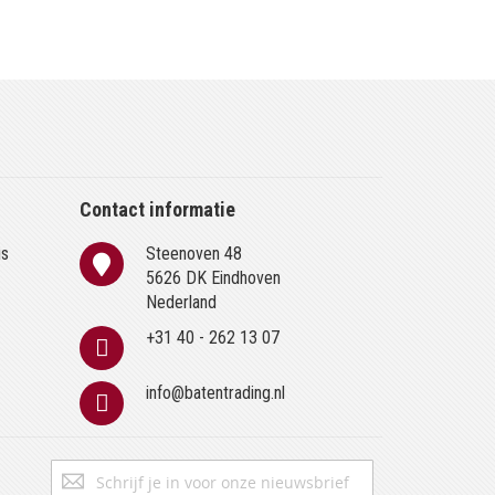
Contact informatie
is
Steenoven 48
n
5626 DK Eindhoven
Nederland
+31 40 - 262 13 07
info@batentrading.nl
Abonneer
Inschrijven
u