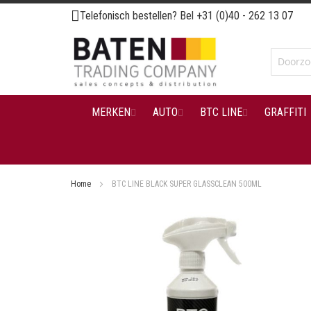
Ga
Telefonisch bestellen? Bel
+31 (0)40 - 262 13 07
naar
de
inhoud
MERKEN
AUTO
BTC LINE
GRAFFITI
Home
BTC LINE BLACK SUPER GLASSCLEAN 500ML
Ga
naar
het
einde
van
de
afbeeldingen-