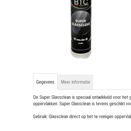
gallerij
Ga
naar
het
Gegevens
Meer informatie
begin
van
De Super Glassclean is speciaal ontwikkeld voor het 
de
oppervlakken. Super Glassclean is tevens geschikt vo
afbeeldingen-
gallerij
Gebruik: Glassclean direct op het te reinigen opperv