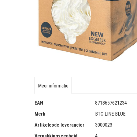
gallerij
Ga
naar
het
Meer informatie
begin
van
Meer
de
EAN
8718657621234
informatie
afbeeldingen-
Merk
BTC LINE BLUE
gallerij
Artikelcode leverancier
3000023
Verpakkingseenheid
4