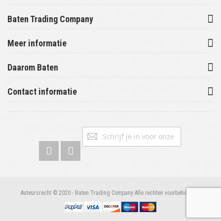
Baten Trading Company
Meer informatie
Daarom Baten
Contact informatie
Abonneer
Inschrijv
u
op
onze
nieuwsbrief
Auteursrecht © 2020 - Baten Trading Company Alle rechten voorbehouden.