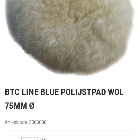
Ga
naar
BTC LINE BLUE POLIJSTPAD WOL
het
begin
75MM Ø
van
de
afbeeldingen-
Artikelcode
3000030
gallerij