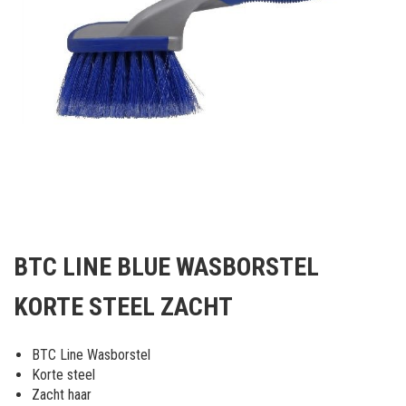
Ga
naar
BTC LINE BLUE WASBORSTEL
het
begin
KORTE STEEL ZACHT
van
de
afbeeldingen-
BTC Line Wasborstel
gallerij
Korte steel
Zacht haar