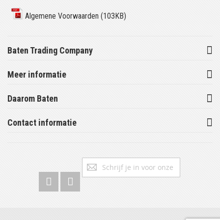
Algemene Voorwaarden (103KB)
Baten Trading Company
Meer informatie
Daarom Baten
Contact informatie
Abonneer
Inschrijv
u
op
onze
nieuwsbrief