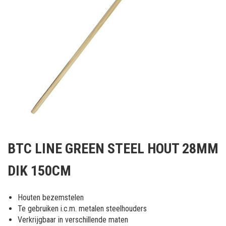
Ga
naar
BTC LINE GREEN STEEL HOUT 28MM
het
begin
DIK 150CM
van
de
afbeeldingen-
Houten bezemstelen
gallerij
Te gebruiken i.c.m. metalen steelhouders
Verkrijgbaar in verschillende maten