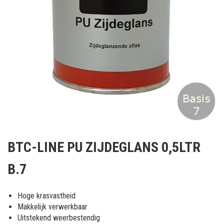
Ga
naar
BTC-LINE PU ZIJDEGLANS 0,5LTR
het
begin
B.7
van
de
afbeeldingen-
Hoge krasvastheid
gallerij
Makkelijk verwerkbaar
Uitstekend weerbestendig