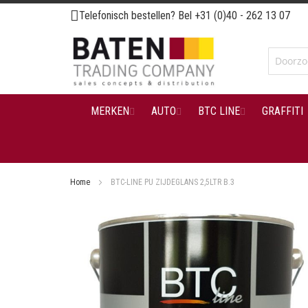
Ga
Telefonisch bestellen? Bel
+31 (0)40 - 262 13 07
naar
de
inhoud
MERKEN
AUTO
BTC LINE
GRAFFITI
Home
BTC-LINE PU ZIJDEGLANS 2,5LTR B.3
Ga
naar
het
einde
van
de
afbeeldingen-