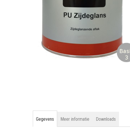
gallerij
Ga
naar
het
begin
van
de
afbeeldingen-
gallerij
Gegevens
Meer informatie
Downloads