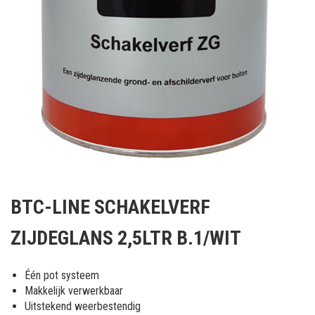
Ga
naar
BTC-LINE SCHAKELVERF
het
begin
ZIJDEGLANS 2,5LTR B.1/WIT
van
de
afbeeldingen-
Één pot systeem
gallerij
Makkelijk verwerkbaar
Uitstekend weerbestendig