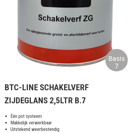
Ga
naar
BTC-LINE SCHAKELVERF
het
begin
ZIJDEGLANS 2,5LTR B.7
van
de
afbeeldingen-
Één pot systeem
gallerij
Makkelijk verwerkbaar
Uitstekend weerbestendig