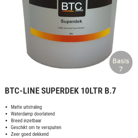
Ga
naar
BTC-LINE SUPERDEK 10LTR B.7
het
begin
van
Matte uitstraling
de
Waterdamp doorlatend
afbeeldingen-
Breed inzetbaar
gallerij
Geschikt om te verspuiten
Zeer goed dekkend