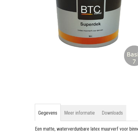
gallerij
Ga
naar
het
begin
van
de
afbeeldingen-
Gegevens
Meer informatie
Downloads
gallerij
Een matte, waterverdunbare latex muurverf voor binn