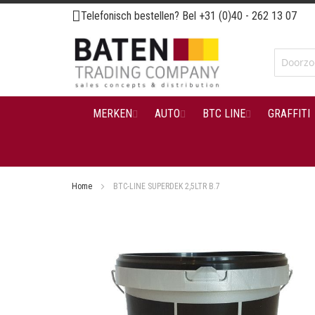
Ga
Telefonisch bestellen? Bel
+31 (0)40 - 262 13 07
naar
de
inhoud
MERKEN
AUTO
BTC LINE
GRAFFITI
Home
BTC-LINE SUPERDEK 2,5LTR B.7
Ga
naar
het
einde
van
de
afbeeldingen-