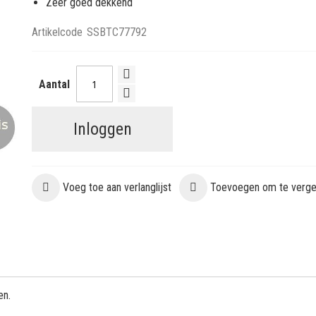
Zeer goed dekkend
Artikelcode
SSBTC77792
Aantal
Inloggen
Voeg toe aan verlanglijst
Toevoegen om te vergel
en.