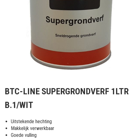
Ga
naar
BTC-LINE SUPERGRONDVERF 1LTR
het
begin
B.1/WIT
van
de
afbeeldingen-
Uitstekende hechting
gallerij
Makkelijk verwerkbaar
Goede vulling