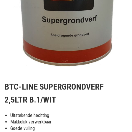
Ga
naar
BTC-LINE SUPERGRONDVERF
het
begin
2,5LTR B.1/WIT
van
de
afbeeldingen-
Uitstekende hechting
gallerij
Makkelijk verwerkbaar
Goede vulling