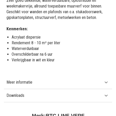
Zeer goed dekkende, waterverdunbare, oplosmiddel en
weekmakervrije, allround toepasbare muurverf voor binnen.
Geschikt voor wanden en plafonds van o.a. stukadoorswerk,
gipskartonplaten, structuurverf, metselwerken en beton.
Kenmerken:
Acrylaat dispersie
Rendement 8 - 10 m² per liter
Waterverdunbaar
Overschilderbaar na 6 uur
Verkrijgbaar in wit en kleur
Meer informatie
Downloads
Merk:
BTC LINE VERF