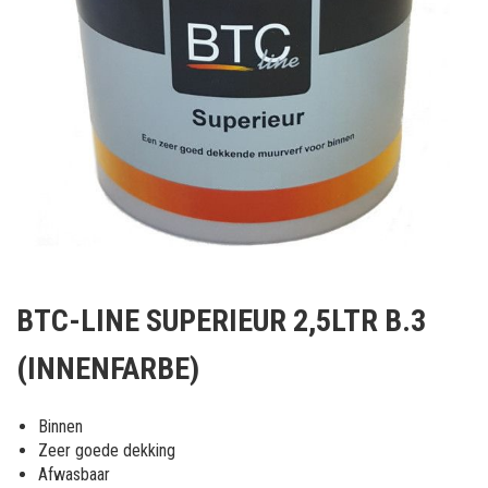
Ga
naar
BTC-LINE SUPERIEUR 2,5LTR B.3
het
begin
(INNENFARBE)
van
de
afbeeldingen-
Binnen
gallerij
Zeer goede dekking
Afwasbaar