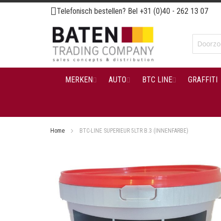
Ga
Telefonisch bestellen? Bel
+31 (0)40 - 262 13 07
naar
de
inhoud
MERKEN
AUTO
BTC LINE
GRAFFITI
Home
BTC-LINE SUPERIEUR 5LTR B.3 (INNENFARBE)
Ga
naar
het
einde
van
de
afbeeldingen-