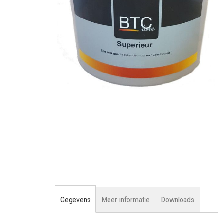
gallerij
Ga
naar
het
begin
van
de
afbeeldingen-
gallerij
Gegevens
Meer informatie
Downloads