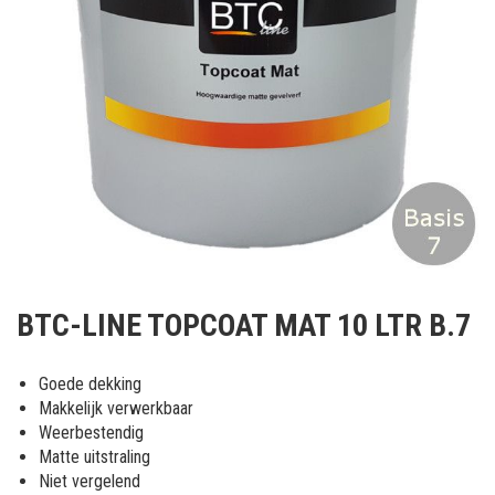
Ga
naar
BTC-LINE TOPCOAT MAT 10 LTR B.7
het
begin
van
Goede dekking
de
Makkelijk verwerkbaar
afbeeldingen-
Weerbestendig
gallerij
Matte uitstraling
Niet vergelend