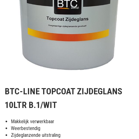
Ga
naar
BTC-LINE TOPCOAT ZIJDEGLANS
het
begin
10LTR B.1/WIT
van
de
afbeeldingen-
Makkelijk verwerkbaar
gallerij
Weerbestendig
Zijdeglanzende uitstraling