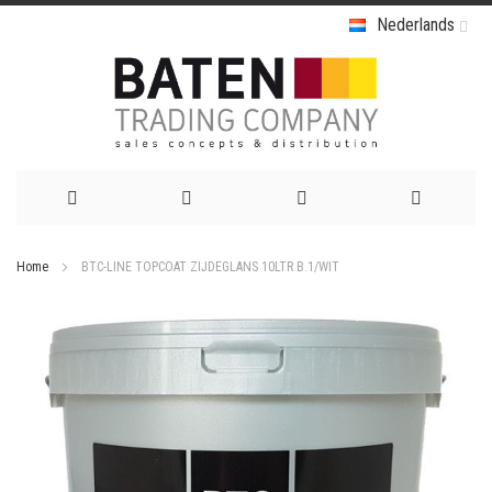
Nederlands
Ga
Home
BTC-LINE TOPCOAT ZIJDEGLANS 10LTR B.1/WIT
naar
Ga
de
naar
het
inhoud
einde
van
de
afbeeldingen-
gallerij