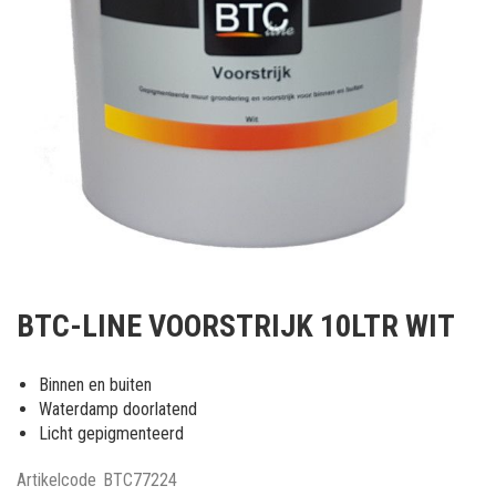
Ga
naar
BTC-LINE VOORSTRIJK 10LTR WIT
het
begin
van
Binnen en buiten
de
Waterdamp doorlatend
afbeeldingen-
Licht gepigmenteerd
gallerij
Artikelcode
BTC77224