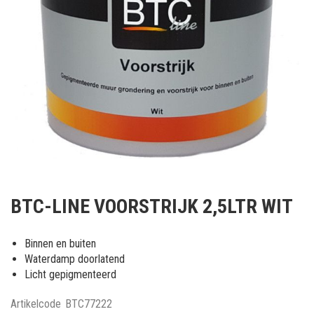
Ga
naar
BTC-LINE VOORSTRIJK 2,5LTR WIT
het
begin
van
Binnen en buiten
de
Waterdamp doorlatend
afbeeldingen-
Licht gepigmenteerd
gallerij
Artikelcode
BTC77222