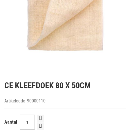
Ga
naar
CE KLEEFDOEK 80 X 50CM
het
begin
van
Artikelcode
90000110
de
afbeeldingen-
gallerij
Aantal