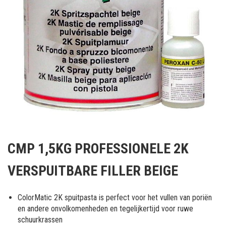
Ga
naar
CMP 1,5KG PROFESSIONELE 2K
het
begin
VERSPUITBARE FILLER BEIGE
van
de
afbeeldingen-
ColorMatic 2K spuitpasta is perfect voor het vullen van poriën
gallerij
en andere onvolkomenheden en tegelijkertijd voor ruwe
schuurkrassen