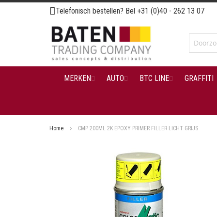
Ga
Telefonisch bestellen? Bel
+31 (0)40 - 262 13 07
naar
de
inhoud
MERKEN
AUTO
BTC LINE
GRAFFITI
Home
CMP 200ML 2K EPOXY PRIMER FILLER LICHT GRIJS
Ga
naar
het
einde
van
de
afbeeldingen-