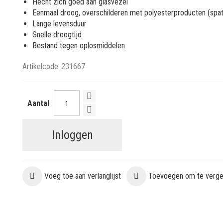
Hecht zich goed aan glasvezel
Eenmaal droog, overschilderen met polyesterproducten (spat
Lange levensduur
Snelle droogtijd
Bestand tegen oplosmiddelen
Artikelcode
231667
Aantal
Inloggen
Voeg toe aan verlanglijst
Toevoegen om te vergel