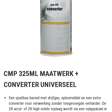
Ga
naar
CMP 325ML MAATWERK +
het
begin
CONVERTER UNIVERSEEL
van
de
afbeeldingen-
Een spuitbus bereid met drijfgas, oplosmiddel en een extra
gallerij
converter voor verwerking zonder toegevoegde verharder. De
2K acryl- of 2K high-solids toplaag wordt via een vulapparaat in