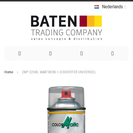
Nederlands
Ga
Home
CMP 325ML MAATWERK + CONVERTER UNIVERSEEL
naar
Ga
de
naar
het
inhoud
einde
van
de
afbeeldingen-
gallerij