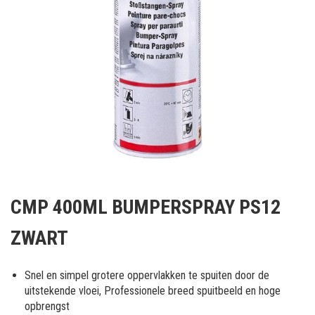
Ga
naar
CMP 400ML BUMPERSPRAY PS12
het
begin
ZWART
van
de
afbeeldingen-
Snel en simpel grotere oppervlakken te spuiten door de
gallerij
uitstekende vloei, Professionele breed spuitbeeld en hoge
opbrengst