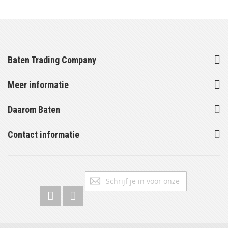
Baten Trading Company
Meer informatie
Daarom Baten
Contact informatie
Abonneer
Inschrijv
u
op
onze
nieuwsbrief