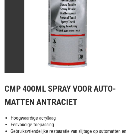
Ga
naar
CMP 400ML SPRAY VOOR AUTO-
het
begin
MATTEN ANTRACIET
van
de
afbeeldingen-
Hoogwaardige acryllaag
gallerij
Eenvoudige toepassing
Gebruiksvriendelijke restauratie van slijtage op automatten en