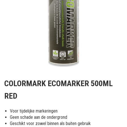
Ga
naar
COLORMARK ECOMARKER 500ML
het
begin
RED
van
de
afbeeldingen-
Voor tijdelijke markeringen
gallerij
Geen schade aan de ondergrond
Geschikt voor zowel binnen als buiten gebruik