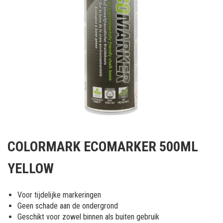
Ga
naar
COLORMARK ECOMARKER 500ML
het
begin
YELLOW
van
de
afbeeldingen-
Voor tijdelijke markeringen
gallerij
Geen schade aan de ondergrond
Geschikt voor zowel binnen als buiten gebruik