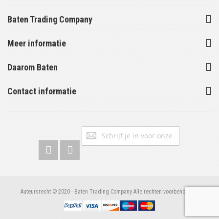
Baten Trading Company
Meer informatie
Daarom Baten
Contact informatie
Abonneer
Inschrijv
u
op
onze
nieuwsbrief
Auteursrecht © 2020 - Baten Trading Company Alle rechten voorbehouden.