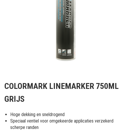
Ga
naar
COLORMARK LINEMARKER 750ML
het
begin
GRIJS
van
de
afbeeldingen-
Hoge dekking en sneldrogend
gallerij
Speciaal ventiel voor omgekeerde applicaties verzekerd
scherpe randen