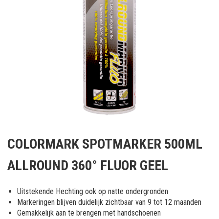
Ga
naar
COLORMARK SPOTMARKER 500ML
het
begin
ALLROUND 360° FLUOR GEEL
van
de
afbeeldingen-
Uitstekende Hechting ook op natte ondergronden
gallerij
Markeringen blijven duidelijk zichtbaar van 9 tot 12 maanden
Gemakkelijk aan te brengen met handschoenen