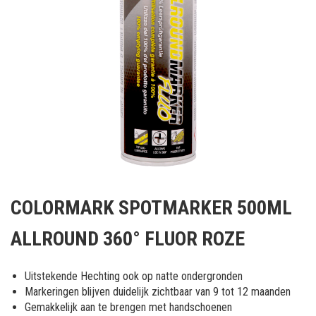
Ga
naar
COLORMARK SPOTMARKER 500ML
het
begin
ALLROUND 360° FLUOR ROZE
van
de
afbeeldingen-
Uitstekende Hechting ook op natte ondergronden
gallerij
Markeringen blijven duidelijk zichtbaar van 9 tot 12 maanden
Gemakkelijk aan te brengen met handschoenen