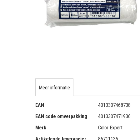
gallerij
Ga
naar
het
Meer informatie
begin
van
Meer
de
EAN
4013307468738
informatie
afbeeldingen-
EAN code omverpakking
4013307471936
gallerij
Merk
Color Expert
Artikelcode leverancier
86711135