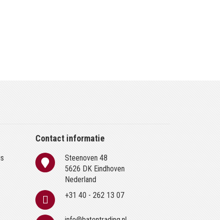
Contact informatie
is
Steenoven 48
n
5626 DK Eindhoven
Nederland
+31 40 - 262 13 07
info@batentrading.nl