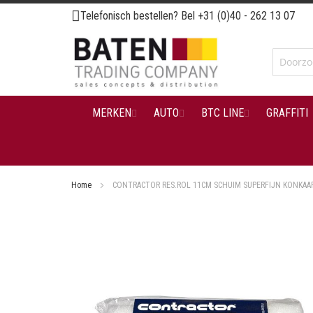
Ga
Telefonisch bestellen? Bel
+31 (0)40 - 262 13 07
naar
de
inhoud
MERKEN
AUTO
BTC LINE
GRAFFITI
Home
CONTRACTOR RES.ROL 11CM SCHUIM SUPERFIJN KONKAA
Ga
naar
het
einde
van
de
afbeeldingen-