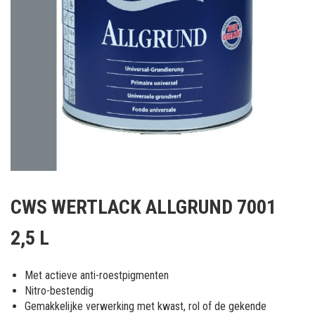
Ga
naar
CWS WERTLACK ALLGRUND 7001
het
begin
2,5 L
van
de
afbeeldingen-
Met actieve anti-roestpigmenten
gallerij
Nitro-bestendig
Gemakkelijke verwerking met kwast, rol of de gekende