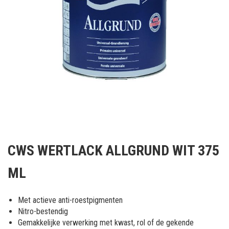
Ga
naar
CWS WERTLACK ALLGRUND WIT 375
het
begin
ML
van
de
afbeeldingen-
Met actieve anti-roestpigmenten
gallerij
Nitro-bestendig
Gemakkelijke verwerking met kwast, rol of de gekende