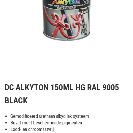
Ga
naar
DC ALKYTON 150ML HG RAL 9005
het
begin
BLACK
van
de
afbeeldingen-
Gemodificeerd urethaan alkyd lak systeem
gallerij
Bevat roest beschermende pigmenten
Lood- en chroomaatvrij