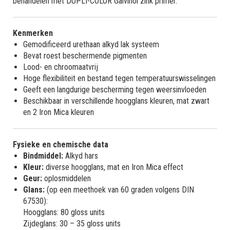
behandelen met DUPLI-COLOR Galvinol zink primer.
Kenmerken
Gemodificeerd urethaan alkyd lak systeem
Bevat roest beschermende pigmenten
Lood- en chroomaatvrij
Hoge flexibiliteit en bestand tegen temperatuurswisselingen
Geeft een langdurige bescherming tegen weersinvloeden
Beschikbaar in verschillende hoogglans kleuren, mat zwart
en 2 Iron Mica kleuren
Fysieke en chemische data
Bindmiddel:
Alkyd hars
Kleur:
diverse hoogglans, mat en Iron Mica effect
Geur:
oplosmiddelen
Glans:
(op een meethoek van 60 graden volgens DIN
67530):
Hoogglans: 80 gloss units
Zijdeglans: 30 – 35 gloss units