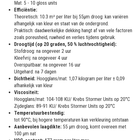
Mat: 5 - 10 gloss units
Efficiëntie:
Theoretisch: 10.3 m² per liter bij 55µm droog: kan variëren
afhangelijk van kleur en staat van de ondergrond.
Praktisch: daadwerkelijke dekking hangt af van vele factoren
zoals poreusheid, ruwheid en verlies tijdens gebruik.
Droogtijd (op 20 graden, 50 % luchtvochtigheid):
Stofdroog: na ongeveer 2 uur
Kleefvrij: na ongeveer 4 uur
Overspuitbaar: na ongeveer 16 uur
Uitgehard: na 7 dagen
Dichtheid:
Hoogglans/mat: 1,07 kilogram per liter ± 0,09
afhankelijk van kleur
Viscositeit:
Hoogglans/mat: 104-108 KU/ Krebs Stormer Units op 20°C
Zijdeglans: 89-91 KU/ Krebs Stormer Units op 20°C
Temperatuurbestendig:
tot 90°C, bij hogere temperaturen kan verkleuring ontstaan
Aanbevolen laagdikte:
55 µm droog, komt overeen met
100 µm nat