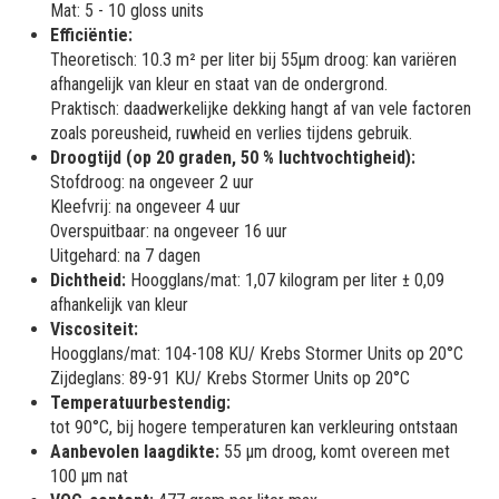
Mat: 5 - 10 gloss units
Efficiëntie:
Theoretisch: 10.3 m² per liter bij 55µm droog: kan variëren
afhangelijk van kleur en staat van de ondergrond.
Praktisch: daadwerkelijke dekking hangt af van vele factoren
zoals poreusheid, ruwheid en verlies tijdens gebruik.
Droogtijd (op 20 graden, 50 % luchtvochtigheid):
Stofdroog: na ongeveer 2 uur
Kleefvrij: na ongeveer 4 uur
Overspuitbaar: na ongeveer 16 uur
Uitgehard: na 7 dagen
Dichtheid:
Hoogglans/mat: 1,07 kilogram per liter ± 0,09
afhankelijk van kleur
Viscositeit:
Hoogglans/mat: 104-108 KU/ Krebs Stormer Units op 20°C
Zijdeglans: 89-91 KU/ Krebs Stormer Units op 20°C
Temperatuurbestendig:
tot 90°C, bij hogere temperaturen kan verkleuring ontstaan
Aanbevolen laagdikte:
55 µm droog, komt overeen met
100 µm nat