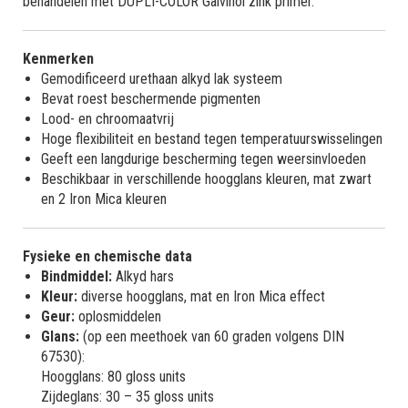
behandelen met DUPLI-COLOR Galvinol zink primer.
Kenmerken
Gemodificeerd urethaan alkyd lak systeem
Bevat roest beschermende pigmenten
Lood- en chroomaatvrij
Hoge flexibiliteit en bestand tegen temperatuurswisselingen
Geeft een langdurige bescherming tegen weersinvloeden
Beschikbaar in verschillende hoogglans kleuren, mat zwart
en 2 Iron Mica kleuren
Fysieke en chemische data
Bindmiddel:
Alkyd hars
Kleur:
diverse hoogglans, mat en Iron Mica effect
Geur:
oplosmiddelen
Glans:
(op een meethoek van 60 graden volgens DIN
67530):
Hoogglans: 80 gloss units
Zijdeglans: 30 – 35 gloss units