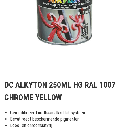
Ga
naar
DC ALKYTON 250ML HG RAL 1007
het
begin
CHROME YELLOW
van
de
afbeeldingen-
Gemodificeerd urethaan alkyd lak systeem
gallerij
Bevat roest beschermende pigmenten
Lood- en chroomaatvrij