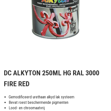
Ga
naar
DC ALKYTON 250ML HG RAL 3000
het
begin
FIRE RED
van
de
afbeeldingen-
Gemodificeerd urethaan alkyd lak systeem
gallerij
Bevat roest beschermende pigmenten
Lood- en chroomaatvrij