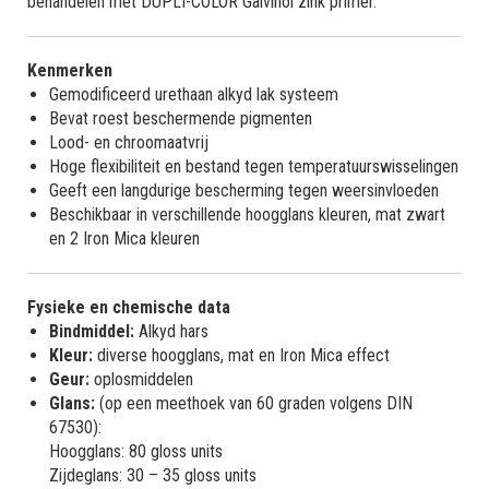
behandelen met DUPLI-COLOR Galvinol zink primer.
Kenmerken
Gemodificeerd urethaan alkyd lak systeem
Bevat roest beschermende pigmenten
Lood- en chroomaatvrij
Hoge flexibiliteit en bestand tegen temperatuurswisselingen
Geeft een langdurige bescherming tegen weersinvloeden
Beschikbaar in verschillende hoogglans kleuren, mat zwart
en 2 Iron Mica kleuren
Fysieke en chemische data
Bindmiddel:
Alkyd hars
Kleur:
diverse hoogglans, mat en Iron Mica effect
Geur:
oplosmiddelen
Glans:
(op een meethoek van 60 graden volgens DIN
67530):
Hoogglans: 80 gloss units
Zijdeglans: 30 – 35 gloss units