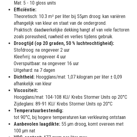
Mat: 5 - 10 gloss units
Efficiëntie:
Theoretisch: 10.3 m² per liter bij 55µm droog: kan variëren
afhangelijk van kleur en staat van de ondergrond.
Praktisch: daadwerkelijke dekking hangt af van vele factoren
zoals poreusheid, ruwheid en verlies tijdens gebruik.
Droogtijd (op 20 graden, 50 % luchtvochtigheid):
Stofdroog: na ongeveer 2 uur
Kleefvrij: na ongeveer 4 uur
Overspuitbaar: na ongeveer 16 uur
Uitgehard: na 7 dagen
Dichtheid:
Hoogglans/mat: 1,07 kilogram per liter ± 0,09
afhankelijk van kleur
Viscositeit:
Hoogglans/mat: 104-108 KU/ Krebs Stormer Units op 20°C
Zijdeglans: 89-91 KU/ Krebs Stormer Units op 20°C
Temperatuurbestendig:
tot 90°C, bij hogere temperaturen kan verkleuring ontstaan
Aanbevolen laagdikte:
55 µm droog, komt overeen met
100 µm nat