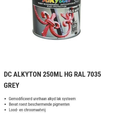
Ga
naar
DC ALKYTON 250ML HG RAL 7035
het
begin
GREY
van
de
afbeeldingen-
Gemodificeerd urethaan alkyd lak systeem
gallerij
Bevat roest beschermende pigmenten
Lood- en chroomaatvrij