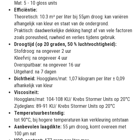
Mat: 5 - 10 gloss units
Efficiëntie:
Theoretisch: 10.3 m² per liter bij 55µm droog: kan variëren
afhangelijk van kleur en staat van de ondergrond.
Praktisch: daadwerkelijke dekking hangt af van vele factoren
zoals poreusheid, ruwheid en verlies tijdens gebruik.
Droogtijd (op 20 graden, 50 % luchtvochtigheid):
Stofdroog: na ongeveer 2 uur
Kleefvrij: na ongeveer 4 uur
Overspuitbaar: na ongeveer 16 uur
Uitgehard: na 7 dagen
Dichtheid:
Hoogglans/mat: 1,07 kilogram per liter ± 0,09
afhankelijk van kleur
Viscositeit:
Hoogglans/mat: 104-108 KU/ Krebs Stormer Units op 20°C
Zijdeglans: 89-91 KU/ Krebs Stormer Units op 20°C
Temperatuurbestendig:
tot 90°C, bij hogere temperaturen kan verkleuring ontstaan
Aanbevolen laagdikte:
55 µm droog, komt overeen met
100 µm nat