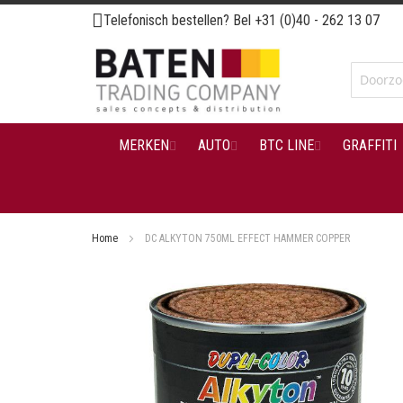
Ga
Telefonisch bestellen? Bel
+31 (0)40 - 262 13 07
naar
de
inhoud
MERKEN
AUTO
BTC LINE
GRAFFITI
Home
DC ALKYTON 750ML EFFECT HAMMER COPPER
Ga
naar
het
einde
van
de
afbeeldingen-