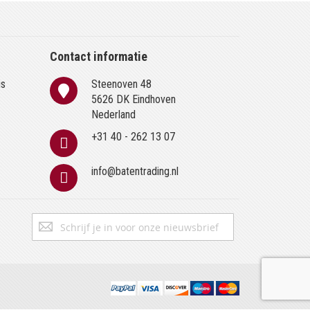
Contact informatie
is
Steenoven 48
n
5626 DK Eindhoven
Nederland
+31 40 - 262 13 07
info@batentrading.nl
Abonneer
Inschrijven
u
op
onze
nieuwsbrief