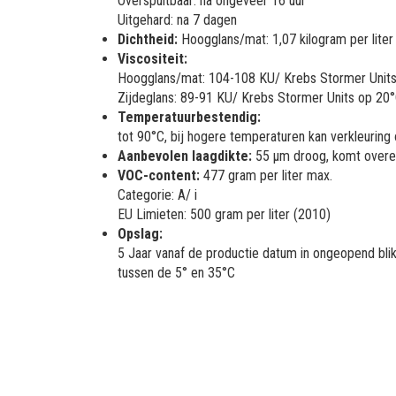
Overspuitbaar: na ongeveer 16 uur
Uitgehard: na 7 dagen
Dichtheid:
Hoogglans/mat: 1,07 kilogram per liter 
Viscositeit:
Hoogglans/mat: 104-108 KU/ Krebs Stormer Unit
Zijdeglans: 89-91 KU/ Krebs Stormer Units op 20
Temperatuurbestendig:
tot 90°C, bij hogere temperaturen kan verkleuring
Aanbevolen laagdikte:
55 µm droog, komt overe
VOC-content:
477 gram per liter max.
Categorie: A/ i
EU Limieten: 500 gram per liter (2010)
Opslag:
5 Jaar vanaf de productie datum in ongeopend blik,
tussen de 5° en 35°C