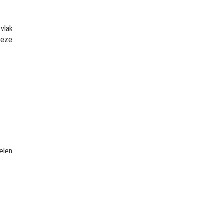
rvlak
Deze
elen