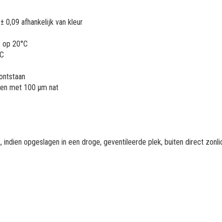
± 0,09 afhankelijk van kleur
s op 20°C
°C
 ontstaan
en met 100 µm nat
 indien opgeslagen in een droge, geventileerde plek, buiten direct zonli