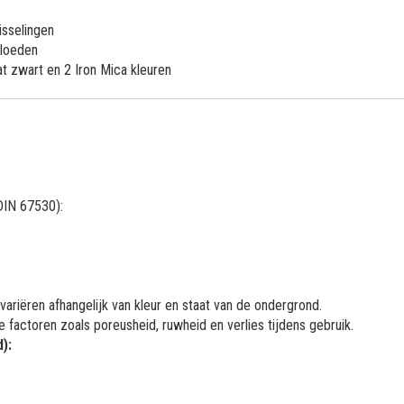
isselingen
vloeden
at zwart en 2 Iron Mica kleuren
DIN 67530):
variëren afhangelijk van kleur en staat van de ondergrond.
e factoren zoals poreusheid, ruwheid en verlies tijdens gebruik.
):