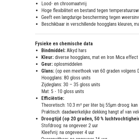
Lood- en chroomaatvrij
Hoge flexibiliteit en bestand tegen temperatuursw
Geeft een langdurige bescherming tegen weersin
Beschikbaar in verschillende hoogglans kleuren, m
Fysieke en chemische data
Bindmiddel:
Alkyd hars
Kleur:
diverse hoogglans, mat en Iron Mica effect
Geur:
oplosmiddelen
Glans:
(op een meethoek van 60 graden volgens 
Hoogglans: 80 gloss units
Zijdeglans: 30 – 35 gloss units
Mat: 5 - 10 gloss units
Efficiëntie:
Theoretisch: 10.3 m² per liter bij 55µm droog: kan 
Praktisch: daadwerkelijke dekking hangt af van vel
Droogtijd (op 20 graden, 50 % luchtvochtigheid
Stofdroog: na ongeveer 2 uur
Kleefvrij: na ongeveer 4 uur