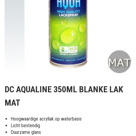
Ga
naar
DC AQUALINE 350ML BLANKE LAK
het
begin
MAT
van
de
afbeeldingen-
Hoogwaardige acryllak op waterbasis
gallerij
Licht bestendig
Duurzame glans