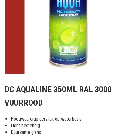
Ga
naar
DC AQUALINE 350ML RAL 3000
het
begin
VUURROOD
van
de
afbeeldingen-
Hoogwaardige acryllak op waterbasis
gallerij
Licht bestendig
Duurzame glans