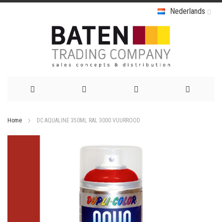
Nederlands
Ga
Home
DC AQUALINE 350ML RAL 3000 VUURROOD
naar
Ga
de
naar
het
inhoud
einde
van
de
afbeeldingen-
gallerij