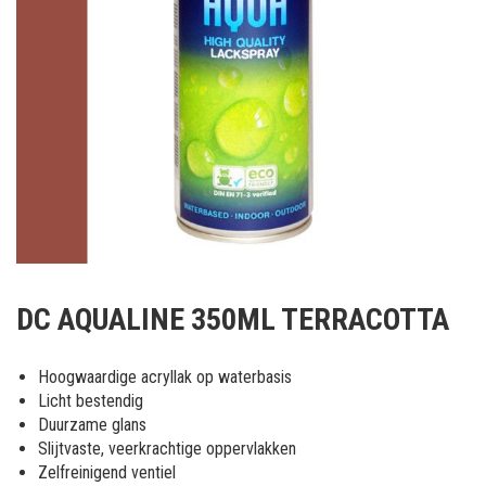
Ga
naar
DC AQUALINE 350ML TERRACOTTA
het
begin
van
Hoogwaardige acryllak op waterbasis
de
Licht bestendig
afbeeldingen-
Duurzame glans
gallerij
Slijtvaste, veerkrachtige oppervlakken
Zelfreinigend ventiel