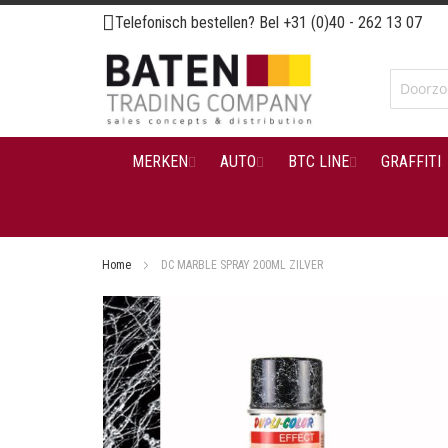
Ga
Telefonisch bestellen? Bel
+31 (0)40 - 262 13 07
naar
de
inhoud
MERKEN
AUTO
BTC LINE
GRAFFITI
Home
DC MARBLE SPRAY 200ML ZILVER
Ga
naar
het
einde
van
de
afbeeldingen-