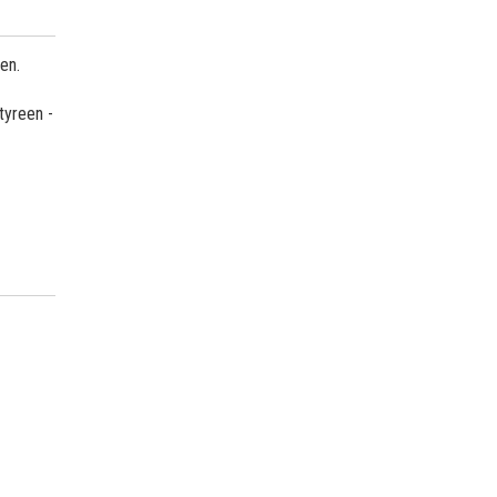
en.
tyreen -
d