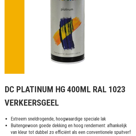
Ga
naar
DC PLATINUM HG 400ML RAL 1023
het
begin
VERKEERSGEEL
van
de
afbeeldingen-
Extreem sneldrogende, hoogwaardige speciale lak
gallerij
Buitengewoon goede dekking en hoog rendement: afhankelijk
van kleur tot dubbel zo efficiënt als een conventionele spuitverf