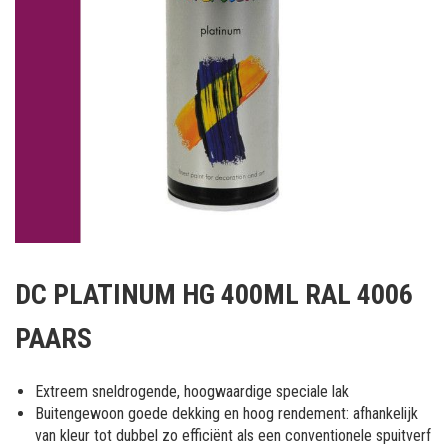
Ga
naar
DC PLATINUM HG 400ML RAL 4006
het
begin
PAARS
van
de
afbeeldingen-
Extreem sneldrogende, hoogwaardige speciale lak
gallerij
Buitengewoon goede dekking en hoog rendement: afhankelijk
van kleur tot dubbel zo efficiënt als een conventionele spuitverf