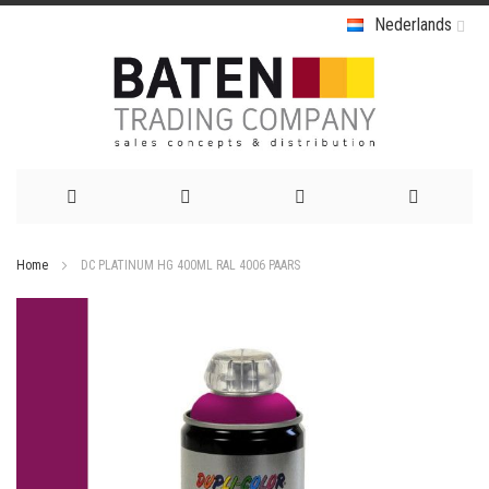
Nederlands
Ga
Home
DC PLATINUM HG 400ML RAL 4006 PAARS
naar
Ga
de
naar
het
inhoud
einde
van
de
afbeeldingen-
gallerij