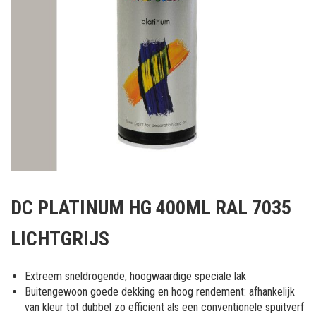
Ga
naar
DC PLATINUM HG 400ML RAL 7035
het
begin
LICHTGRIJS
van
de
afbeeldingen-
Extreem sneldrogende, hoogwaardige speciale lak
gallerij
Buitengewoon goede dekking en hoog rendement: afhankelijk
van kleur tot dubbel zo efficiënt als een conventionele spuitverf