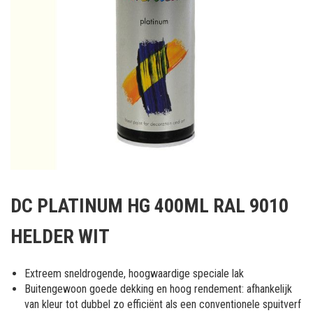
Ga
naar
DC PLATINUM HG 400ML RAL 9010
het
begin
HELDER WIT
van
de
afbeeldingen-
Extreem sneldrogende, hoogwaardige speciale lak
gallerij
Buitengewoon goede dekking en hoog rendement: afhankelijk
van kleur tot dubbel zo efficiënt als een conventionele spuitverf